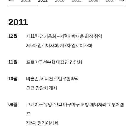
2013
2012
2011
2010
2009
2008
2007
2006
2011
12월
제11차 정기총회 – 제7대 박재홍 회장 취임
제6차 임시이사회, 제7차 임시이사회
11월
프로야구선수협 대표단 간담회
10월
바른손, 베니건스 업무협약식
긴급 간담회 개최
09월
고교야구 유망주 CJ 마구마구 초청 메이저리그 투어캠
프
제5차 정기이사회