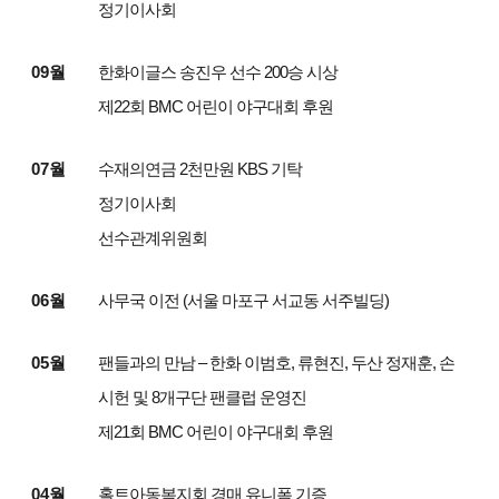
정기이사회
09월
한화이글스 송진우 선수 200승 시상
제22회 BMC 어린이 야구대회 후원
07월
수재의연금 2천만원 KBS 기탁
정기이사회
선수관계위원회
06월
사무국 이전 (서울 마포구 서교동 서주빌딩)
05월
팬들과의 만남 – 한화 이범호, 류현진, 두산 정재훈, 손
시헌 및 8개구단 팬클럽 운영진
제21회 BMC 어린이 야구대회 후원
04월
홀트아동복지회 경매 유니폼 기증