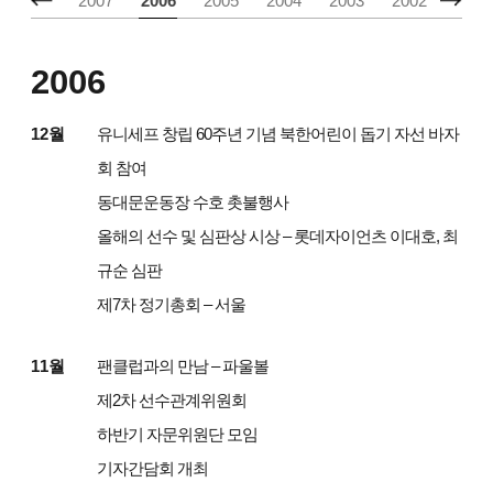
2008
2007
2006
2005
2004
2003
2002
2001
2006
12월
유니세프 창립 60주년 기념 북한어린이 돕기 자선 바자
회 참여
동대문운동장 수호 촛불행사
올해의 선수 및 심판상 시상 – 롯데자이언츠 이대호, 최
규순 심판
제7차 정기총회 – 서울
11월
팬클럽과의 만남 – 파울볼
제2차 선수관계위원회
하반기 자문위원단 모임
기자간담회 개최