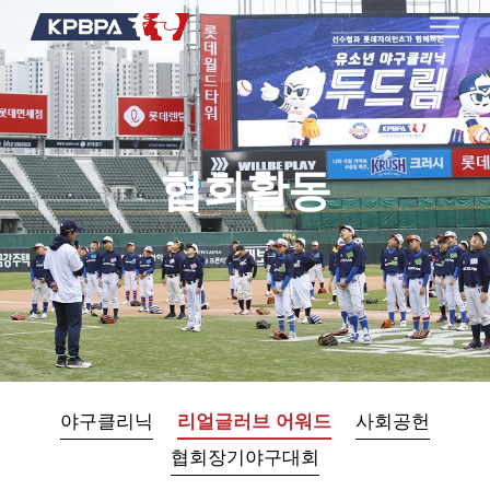
협회활동
야구클리닉
리얼글러브 어워드
사회공헌
협회장기야구대회